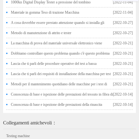
materiale metallico
1000kn Digital Display Tester a pressione del tombino
[2022-11-04]
Materiale in gomma Teso di trazione Macchina
[2022-11-04]
A cosa dovrebbe essere prestato attenzione quando si installa gli
[2022-10-27]
apparecchi nella macchina di test di trazione
Metodo di manutenzione di attrito e tester
[2022-10-27]
La macchina di prova del materiale universale elettronico viene
[2022-10-21]
utilizzata per i test di tensione del filo, qual è la rottura della mascella
Dobbiamo controllare questo problema quando c'è questo problema
[2022-10-21]
con il tester di trazione in gomma
Lascia che ti parli delle procedure operative del test a bassa
[2022-10-21]
temperatura del test di impatto
Lascia che ti parli dei requisiti di installazione della macchina per test
[2022-10-21]
elettro-idraulica Servo Universal
Metodi per il mantenimento quotidiano delle macchine per i test di
[2022-10-21]
fatica
Conoscenza di base e ispezione delle prestazioni del tessuto in fibra di
[2022-10-14]
carbonio
Conoscenza di base e ispezione delle prestazioni della rinascita
[2022-10-14]
Collegamenti amichevoli：
Testing machine