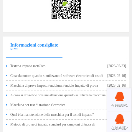
Informazioni consigliate
NEWS
Tester a impatto metallico
[2023-02-23]
Cose da notare quando si utilizzano il software elettronico di test di
[2023-02-16]
test universale
Macchina di prova Impact Pendulum Pendolo Impatto di prova
[2023-02-16]
Selezione della macchina
A cosa si dovrebbe prestare attenzione quando si utilizza la macchina
[2022-11-30]
di prova elettro-idraulica del servo universale?
Macchina per test di trazione elettronica
[2022-11-30]
Qual è la manutenzione della macchina per il test di impatto?
[2022-11-30]
Metodo di prova di impatto standard per campioni di tacca di
[2022-11-04]