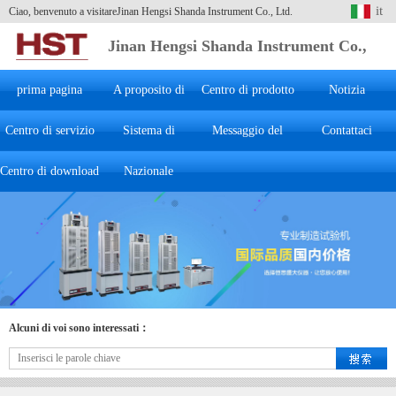
it
Ciao, benvenuto a visitareJinan Hengsi Shanda Instrument Co., Ltd.
Jinan Hengsi Shanda Instrument Co.,
Ltd.
prima pagina
A proposito di
Centro di prodotto
Notizia
Centro di servizio
Sistema di
Hengsi
Messaggio del
Contattaci
Centro di download
marketing
Nazionale
cliente
Alcuni di voi sono interessati：