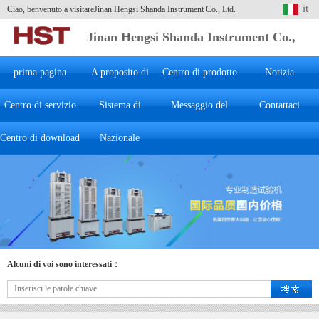
it
Ciao, benvenuto a visitareJinan Hengsi Shanda Instrument Co., Ltd.
Jinan Hengsi Shanda Instrument Co.,
Ltd.
prima pagina
A proposito di
Centro di prodotto
Notizia
Centro di servizio
Sistema di
Hengsi
Messaggio del
Contattaci
Centro di download
marketing
Nazionale
cliente
Alcuni di voi sono interessati：