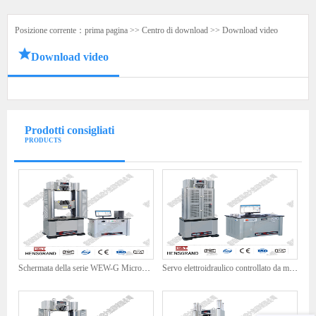
Posizione corrente：
prima pagina
>>
Centro di download
>>
Download video
Download video
Prodotti consigliati
PRODUCTS
Schermata della serie WEW-G MicroComputer Display di test di prova universale idraulica
Servo elettroidraulico controllato da microcomputer WAW-300G Macchina di prova universale