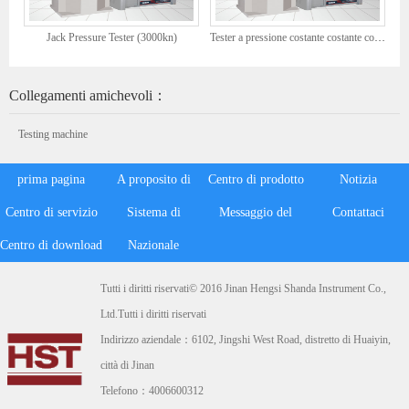
Jack Pressure Tester (3000kn)
Tester a pressione costante costante controllata da microcomputer (YAW-2000)
Collegamenti amichevoli：
Testing machine
prima pagina
A proposito di
Centro di prodotto
Notizia
Centro di servizio
Sistema di
Hengsi
Messaggio del
Contattaci
Centro di download
marketing
Nazionale
cliente
Tutti i diritti riservati© 2016 Jinan Hengsi Shanda Instrument Co.,
Ltd.Tutti i diritti riservati
Indirizzo aziendale：6102, Jingshi West Road, distretto di Huaiyin,
città di Jinan
Telefono：4006600312