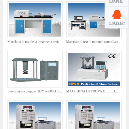
Macchina di test della torsione in serie EZ
Materiale di test di torsione controllata da microcomputer
Servo microcomputer HJYW-600B Servo costante Tester di pressione del tombino
MACCHINA DI PROVA DI FLEXULE BRICK HZZ-10B