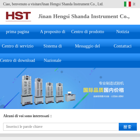
it
Ciao, benvenuto a visitareJinan Hengsi Shanda Instrument Co., Ltd.
Jinan Hengsi Shanda Instrument Co.,
Ltd.
prima pagina
A proposito di
Centro di prodotto
Notizia
Centro di servizio
Sistema di
Hengsi
Messaggio del
Contattaci
Centro di download
marketing
Nazionale
cliente
Alcuni di voi sono interessati：