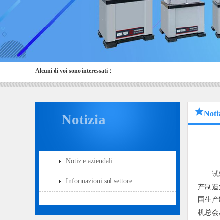
Alcuni di voi sono interessati：
Notiz
Notizia
Notizie aziendali
试
Informazioni sul settore
产制造
国生产
机总会