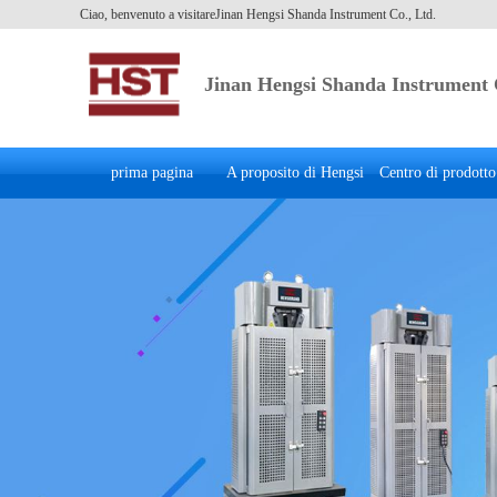
Ciao, benvenuto a visitareJinan Hengsi Shanda Instrument Co., Ltd.
Jinan Hengsi Shanda Instrument 
prima pagina
A proposito di Hengsi
Centro di prodotto
Nazionale