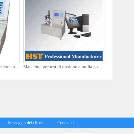
Macchina di prova verticale di torsione a molla a molla
Macchina per test di torsione a molla controllata da microcomputer verticale
Messaggio del cliente
Contattaci