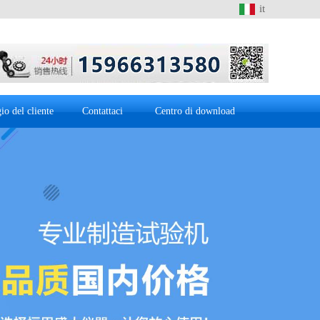
it
io del cliente
Contattaci
Centro di download