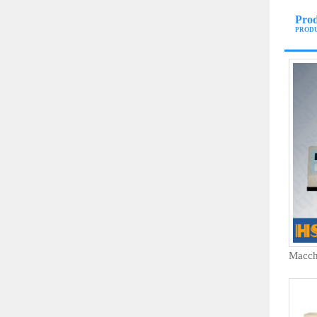
Prod
PROD