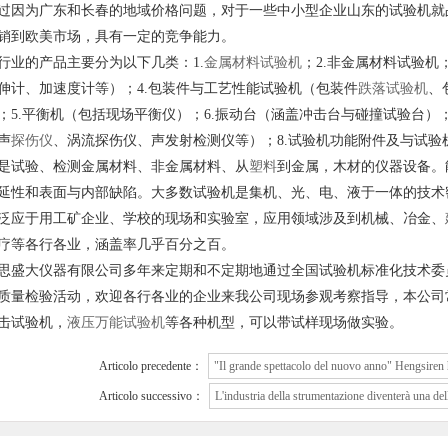
过因为广东和长春的地域价格问题，对于一些中小型企业山东的试验机就
销到欧美市场，具有一定的竞争能力。
行业的产品主要分为以下几类：1.
金属
材料试验机
；2.非金属材料试验机
伸计、加速度计等）；4.包装件与工艺性能试验机（包装件
跌落试验机
、
；5.平衡机（包括现场平衡仪）；6.振动台（涵盖冲击台与碰撞试验台）
声
探伤仪
、涡流探伤仪、声发射检测仪等）；8.试验机功能附件及与试验
是试验、检测金属材料、非金属材料、从
塑料
到金属，木材的仪器设备。
延性和表面与内部缺陷。大多数试验机是集机、光、电、液于一体的技术
泛应于用工矿企业、学校的现场和实验室，应用领域涉及到机械、冶金、
疗等各行各业，涵盖率几乎百分之百。
思盛大仪器有限公司多年来定期和不定期地通过全国试验机标准化技术委
质量检验活动，欢迎各行各业的企业来我公司现场参观考察指导，本公司
击试验机，
液压万能试验机
等各种机型，可以带试样现场做实验。
Articolo precedente：
"Il grande spettacolo del nuovo anno" Hengsiren h
Articolo successivo：
L'industria della strumentazione diventerà una dell