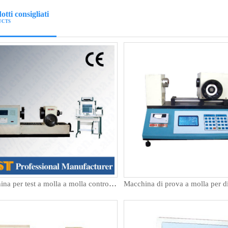
otti consigliati
UCTS
Macchina per test a molla a molla controllata da microcomputer orizzontale