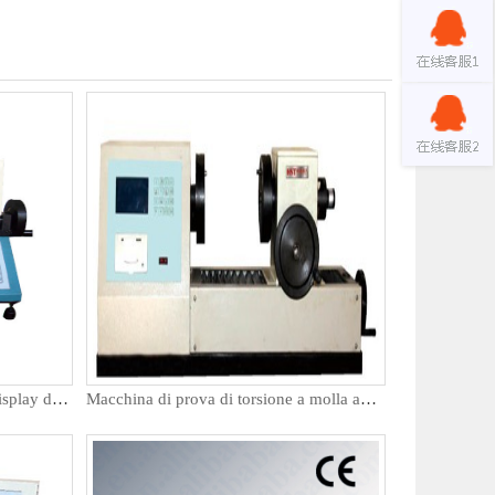
Macchina di prova a molla per display digitale orizzontale
Macchina di prova di torsione a molla automatica orizzontale