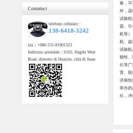
春，不
Contattaci
外，远
试验机
telefono cellulare：
器、引
138-6418-3242
机等）
机、超
fax：+086-531-81901323
试验机
Indirizzo aziendale：6102, Jingshi West
韧性、
Road, distretto di Huaiyin, città di Jinan
机
等广
育、医
济南恒
举办的
机
，冲