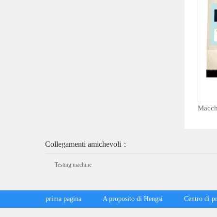
Collegamenti amichevoli：
Testing machine
prima pagina
A proposito di Hengsi
Centro di p
Centro di download
Nazionale