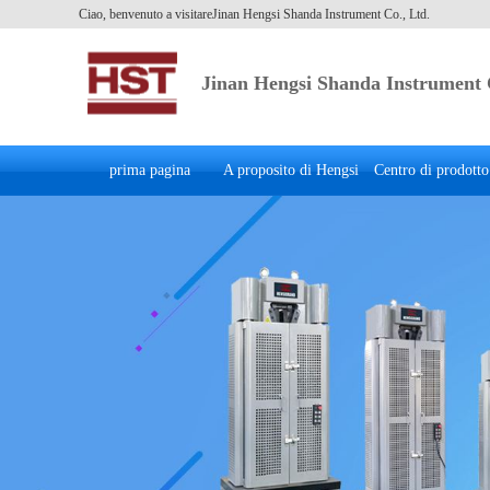
Ciao, benvenuto a visitareJinan Hengsi Shanda Instrument Co., Ltd.
Jinan Hengsi Shanda Instrument 
prima pagina
A proposito di Hengsi
Centro di prodotto
Nazionale