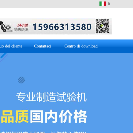
it
io del cliente
Contattaci
Centro di download