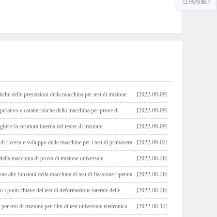
tiche delle prestazioni della macchina per test di trazione
[2022-09-09]
solante
erativo e caratteristiche della macchina per prove di
[2022-09-09]
a coppa
iere la struttura interna del tester di trazione
[2022-09-09]
di ricerca e sviluppo delle macchine per i test di primavera
[2022-09-02]
della macchina di prova di trazione universale
[2022-08-26]
ne alle funzioni della macchina di test di flessione ripetuta
[2022-08-26]
 metallico
 i punti chiave del test di deformazione laterale delle
[2022-08-26]
troniche di test universali?
er test di trazione per film di test universale elettronica
[2022-08-12]