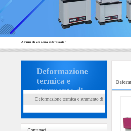
Alcuni di voi sono interessati：
Deformazione
termica e
Deform
strumento di
misurazione del
Deformazione termica e strumento di
punto di
misurazione del punto di
ammorbidimento
ammorbidimento VICA
VICA
Contattaci