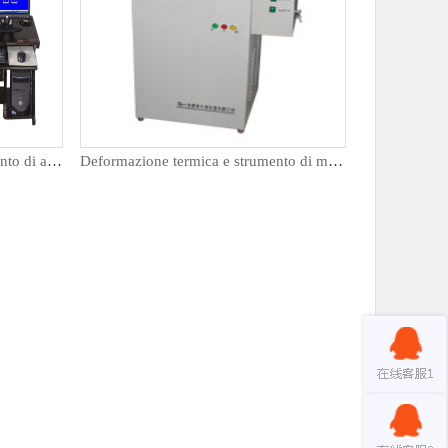
Strumento di misurazione del punto di ammorbidimento controllato da microcomputer
Deformazione termica e strumento di misurazione del punto di ammorbidimento VICA XRW-300B