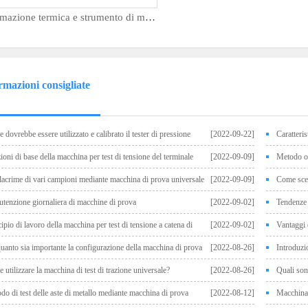
Deformazione termica e strumento di misurazione del punto di ammorbidimento VICA XRW-300C
rmazioni consigliate
 dovrebbe essere utilizzato e calibrato il tester di pressione
[2022-09-22]
Caratteris
orizzontale i
ioni di base della macchina per test di tensione del terminale
[2022-09-09]
Metodo op
protrusione 
 lacrime di vari campioni mediante macchina di prova universale
[2022-09-09]
Come scegl
ica
tenzione giornaliera di macchine di prova
[2022-09-02]
Tendenze 
cipio di lavoro della macchina per test di tensione a catena di
[2022-09-02]
Vantaggi 
gio
quanto sia importante la configurazione della macchina di prova
[2022-08-26]
Introduzio
one universale? La configurazione della macchina di prova di trazione
del materiale
 utilizzare la macchina di test di trazione universale?
[2022-08-26]
Quali sono
ale
macchine elet
do di test delle aste di metallo mediante macchina di prova
[2022-08-12]
Macchina p