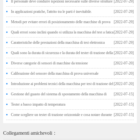
Il personale deve condurre ispezioni necessarie sulle diverse strutture
[2022-07-29]
e parti della macchina per il test di fatica
In applicazioni pratiche, l'attrito tra le parti è inevitabile.
[2022-07-29]
Metodi per evitare errori di posizionamento delle macchine di prova
[2022-07-29]
universali elettroniche
Quali errori sono inclini quando si utilizza la macchina del test a fatica
[2022-07-29]
Caratteristiche delle prestazioni della macchina di test elettronica
[2022-07-29]
universale e preparati prima del funzionamento
Quali sono la durata di sicurezza e la durata del tester di trazione della
[2022-07-20]
borsa intrecciata?
Diverse categorie di sensori di macchine da tensione
[2022-07-20]
Calibrazione del sensore della macchina di prova universale
[2022-07-20]
Introduzione ai problemi tecnici della macchina per test di trazione del
[2022-07-20]
materiale
Gestione del guasto del sistema di spostamento della macchina di
[2022-07-15]
prova di trazione
Tester a basso impatto di temperatura
[2022-07-15]
Come scegliere un tester di trazione orizzontale e cosa notare durante
[2022-07-15]
gli esperimenti
Collegamenti amichevoli：