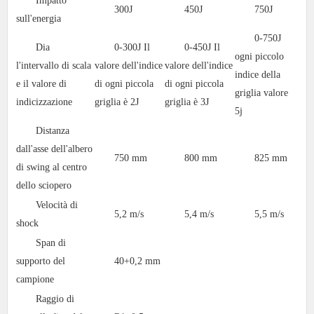
Impatto
300J
450J
750J
sull'energia
0-750J
Dia
0-300J Il
0-450J Il
ogni piccolo
l'intervallo di scala
valore dell'indice
valore dell'indice
indice della
e il valore di
di ogni piccola
di ogni piccola
griglia valore
indicizzazione
griglia è 2J
griglia è 3J
5j
Distanza
dall'asse dell'albero
750 mm
800 mm
825 mm
di swing al centro
dello sciopero
Velocità di
5,2 m/s
5,4 m/s
5,5 m/s
shock
Span di
supporto del
40+0,2 mm
campione
Raggio di