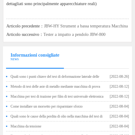
dettagliati sono principalmente apparecchiature reali)
Articolo precedente：
JBW-HY Strument a bassa temperatura Macchina
di prova di impatto
Articolo successivo：
Tester a impatto a pendolo JBW-800
Informazioni consigliate
NEWS
Quali sono i punti chiave del test di deformazione laterale delle
[2022-08-26]
macchine elettroniche di test universali?
Metodo di test delle aste di metallo mediante macchina di prova
[2022-08-12]
Macchina per test di trazione per film di test universale elettronica
[2022-08-12]
Come installare un morsetto per risparmiare sforzo
[2022-08-04]
Quali sono le cause della perdita di olio nella macchina del test di
[2022-08-04]
pressione universale?
Macchina da tensione
[2022-08-04]