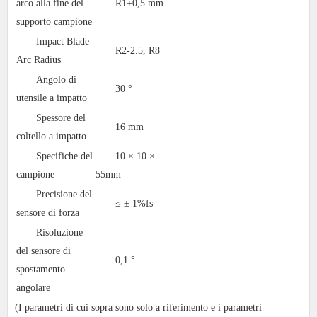
arco alla fine del
R1+0,5 mm
supporto campione
Impact Blade
R2-2.5, R8
Arc Radius
Angolo di
30 °
utensile a impatto
Spessore del
16 mm
coltello a impatto
Specifiche del
10 × 10 ×
campione
55mm
Precisione del
≤ ± 1%fs
sensore di forza
Risoluzione
del sensore di
0,1 °
spostamento
angolare
(I parametri di cui sopra sono solo a riferimento e i parametri