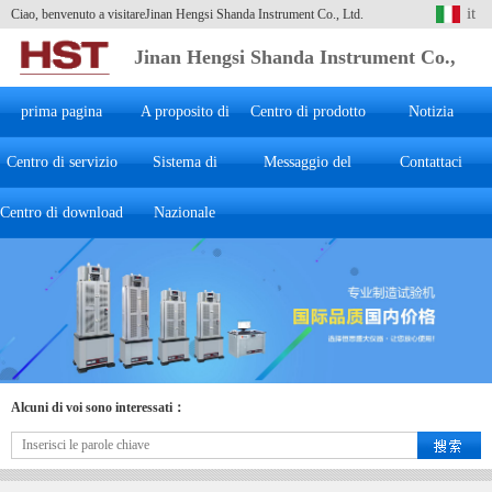
it
Ciao, benvenuto a visitareJinan Hengsi Shanda Instrument Co., Ltd.
Jinan Hengsi Shanda Instrument Co.,
Ltd.
prima pagina
A proposito di
Centro di prodotto
Notizia
Centro di servizio
Sistema di
Hengsi
Messaggio del
Contattaci
Centro di download
marketing
Nazionale
cliente
Alcuni di voi sono interessati：